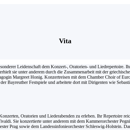
Vita
onderer Leidenschaft dem Konzert-, Oratorien- und Liedrepertoire. Ih
hielt sie unter anderem durch die Zusammenarbeit mit der griechische
gogin Margreet Honig. Konzertreisen mit dem Chamber Choir of Europ
der Bayreuther Festspiele und arbeitete dort mit Dirigenten wie Sebas
 Konzerten, Oratorien und Liederabenden zu erleben. Ihr Repertoire r
Vivaldi. Sie konzertierte unter anderem mit dem Kammerorchester Peg
ter Prag sowie dem Landessinfonieorchester Schleswig-Holstein. Dar