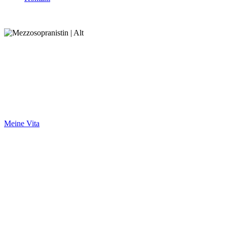
MEZZOSOPRANISTIN |
"Singen bedeutet für mich, die Herzen meiner Zu
Meine Vita