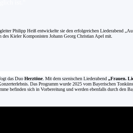
lich ist."
eiter Philipp Heiß entwickelte sie den erfolgreichen Liederabend „Au
n des Kieler Komponisten Johann Georg Christian Apel mit.
 Vogt das Duo
Herztöne
. Mit dem szenischen Liederabend
„Frauen. Li
Konzerterlebnis. Das Programm wurde 2025 vom Bayerischen Tonkünstle
amme befinden sich in Vorbereitung und werden ebenfalls durch den Bay