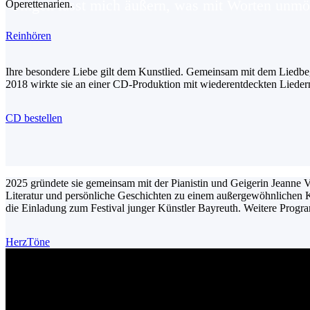
"Singen lässt mich äußern, was mit Worten unmög
Operettenarien.
Reinhören
Ihre besondere Liebe gilt dem Kunstlied. Gemeinsam mit dem Liedbegl
2018 wirkte sie an einer CD-Produktion mit wiederentdeckten Lieder
CD bestellen
2025 gründete sie gemeinsam mit der Pianistin und Geigerin Jeanne
Literatur und persönliche Geschichten zu einem außergewöhnlichen 
die Einladung zum Festival junger Künstler Bayreuth. Weitere Progr
HerzTöne